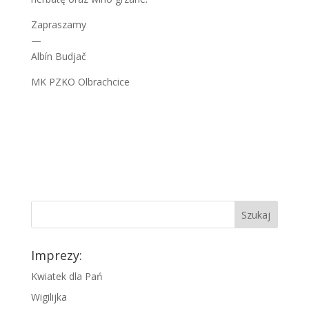
Zapraszamy
—
Albín Budjač
MK PZKO Olbrachcice
Szukaj
Imprezy:
Kwiatek dla Pań
Wigilijka